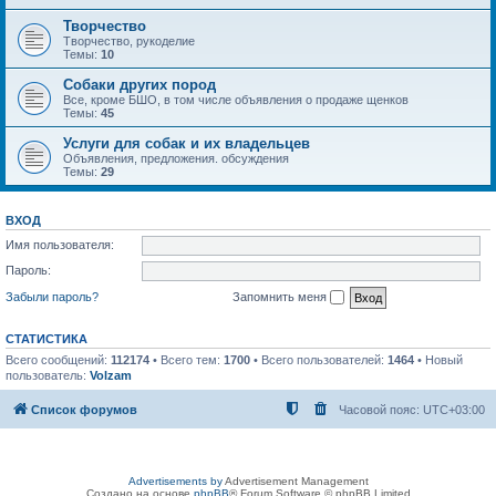
Творчество
Творчество, рукоделие
Темы:
10
Собаки других пород
Все, кроме БШО, в том числе объявления о продаже щенков
Темы:
45
Услуги для собак и их владельцев
Объявления, предложения. обсуждения
Темы:
29
ВХОД
Имя пользователя:
Пароль:
Забыли пароль?
Запомнить меня
СТАТИСТИКА
Всего сообщений:
112174
• Всего тем:
1700
• Всего пользователей:
1464
• Новый
пользователь:
Volzam
Список форумов
Часовой пояс:
UTC+03:00
Advertisements by
Advertisement Management
Создано на основе
phpBB
® Forum Software © phpBB Limited