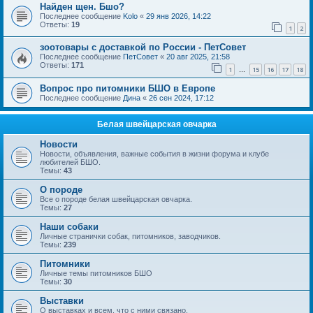
Найден щен. Бшо?
Последнее сообщение
Kolo
«
29 янв 2026, 14:22
Ответы:
19
1
2
зоотовары с доставкой по России - ПетСовет
Последнее сообщение
ПетСовет
«
20 авг 2025, 21:58
Ответы:
171
1
15
16
17
18
…
Вопрос про питомники БШО в Европе
Последнее сообщение
Дина
«
26 сен 2024, 17:12
Белая швейцарская овчарка
Новости
Новости, объявления, важные события в жизни форума и клубе
любителей БШО.
Темы:
43
О породе
Все о породе белая швейцарская овчарка.
Темы:
27
Наши собаки
Личные странички собак, питомников, заводчиков.
Темы:
239
Питомники
Личные темы питомников БШО
Темы:
30
Выставки
О выставках и всем, что с ними связано.