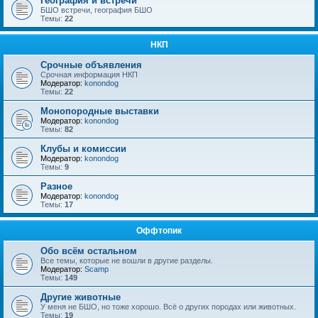
География и встречи
БШО встречи, география БШО
Темы:
22
НКП
Срочные объявления
Срочная информация НКП
Модератор:
konondog
Темы:
22
Монопородные выставки
Модератор:
konondog
Темы:
82
Клубы и комиссии
Модератор:
konondog
Темы:
9
Разное
Модератор:
konondog
Темы:
17
Оффтопик
Обо всём остальном
Все темы, которые не вошли в другие разделы.
Модератор:
Scamp
Темы:
149
Другие животные
У меня не БШО, но тоже хорошо. Всё о других породах или животных.
Темы:
19