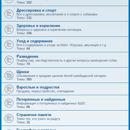
Темы:
152
Дрессировка и спорт
Все о дрессировке, воспитании и о спорте с собаками.
Темы:
131
Здоровье и кормление
Вопросы о здоровье и кормлении питомцев.
Темы:
106
Уход и содержание
Всё о содержании и уходе за БШО. Игрушки, амуниция и т.д
Темы:
44
Разведение
Подбор пар, наследственность и другие вопросы разведения собак.
Темы:
70
Щенки
Объявления о продаже щенков белой швейцарской овчарки.
Темы:
355
Взрослые и подростки
Продажа, переустройство, совладение
Потерянные и найденные
Информация о потерянных и найденных БШО
Темы:
86
Странички памяти
Темы тех, кто ушел за радугу
Темы:
15