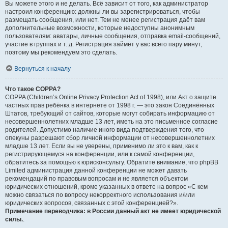
Вы можете этого и не делать. Всё зависит от того, как администратор
настроил конференцию: должны ли вы зарегистрироваться, чтобы
размещать сообщения, или нет. Тем не менее регистрация даёт вам
дополнительные возможности, которые недоступны анонимным
пользователям: аватары, личные сообщения, отправка email-сообщений,
участие в группах и т. д. Регистрация займёт у вас всего пару минут,
поэтому мы рекомендуем это сделать.
Вернуться к началу
Что такое COPPA?
COPPA (Children’s Online Privacy Protection Act of 1998), или Акт о защите
частных прав ребёнка в интернете от 1998 г. — это закон Соединённых
Штатов, требующий от сайтов, которые могут собирать информацию от
несовершеннолетних младше 13 лет, иметь на это письменное согласие
родителей. Допустимо наличие иного вида подтверждения того, что
опекуны разрешают сбор личной информации от несовершеннолетних
младше 13 лет. Если вы не уверены, применимо ли это к вам, как к
регистрирующемуся на конференции, или к самой конференции,
обратитесь за помощью к юрисконсульту. Обратите внимание, что phpBB
Limited администрация данной конференции не может давать
рекомендаций по правовым вопросам и не является объектом
юридических отношений, кроме указанных в ответе на вопрос «С кем
можно связаться по вопросу некорректного использования и/или
юридических вопросов, связанных с этой конференцией?».
Примечание переводчика: в России данный акт не имеет юридической
силы.
.