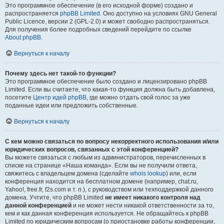
Это программное обеспечение (в его исходной форме) создано и
распространяется
phpBB Limited
. Оно доступно на условиях GNU General
Public Licence, версии 2 (GPL-2.0) и может свободно распространяться.
Для получения более подробных сведений перейдите по ссылке
About phpBB
.
Вернуться к началу
Почему здесь нет такой-то функции?
Это программное обеспечение было создано и лицензировано phpBB
Limited. Если вы считаете, что какая-то функция должна быть добавлена,
посетите
Центр идей phpBB
, где можно отдать свой голос за уже
поданные идеи или предложить собственные.
Вернуться к началу
С кем можно связаться по вопросу некорректного использования и/или
юридических вопросов, связанных с этой конференцией?
Вы можете связаться с любым из администраторов, перечисленных в
списке на странице «Наша команда». Если вы не получили ответа,
свяжитесь с владельцем домена (сделайте
whois lookup
) или, если
конференция находится на бесплатном домене (например, chat.ru,
Yahoo!, free.fr, f2s.com и т. п.), с руководством или техподдержкой данного
домена. Учтите, что phpBB Limited
не имеет никакого контроля над
данной конференцией
и не может нести никакой ответственности за то,
кем и как данная конференция используется. Не обращайтесь к phpBB
Limited по юридическим вопросам (о приостановке работы конференции,