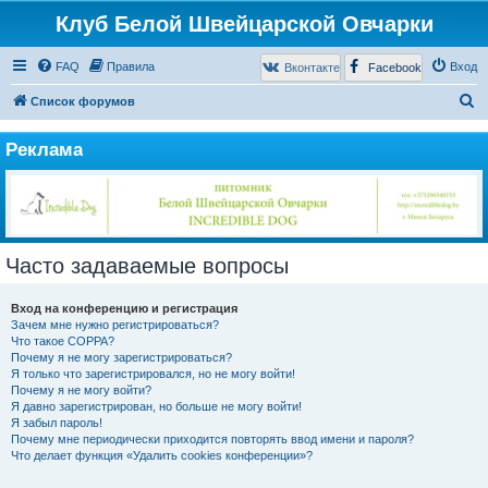
Клуб Белой Швейцарской Овчарки
FAQ
Правила
Вход
Вконтакте
Facebook
П
Список форумов
о
Реклама
и
с
к
Часто задаваемые вопросы
Вход на конференцию и регистрация
Зачем мне нужно регистрироваться?
Что такое COPPA?
Почему я не могу зарегистрироваться?
Я только что зарегистрировался, но не могу войти!
Почему я не могу войти?
Я давно зарегистрирован, но больше не могу войти!
Я забыл пароль!
Почему мне периодически приходится повторять ввод имени и пароля?
Что делает функция «Удалить cookies конференции»?