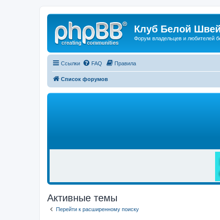
Клуб Белой Швей
Форум владельцев и любителей б
Ссылки
FAQ
Правила
Список форумов
Р
Е
К
Л
А
М
А
Активные темы
Перейти к расширенному поиску