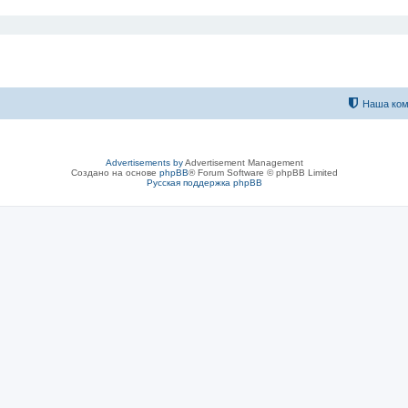
Наша ком
Advertisements by
Advertisement Management
Создано на основе
phpBB
® Forum Software © phpBB Limited
Русская поддержка phpBB