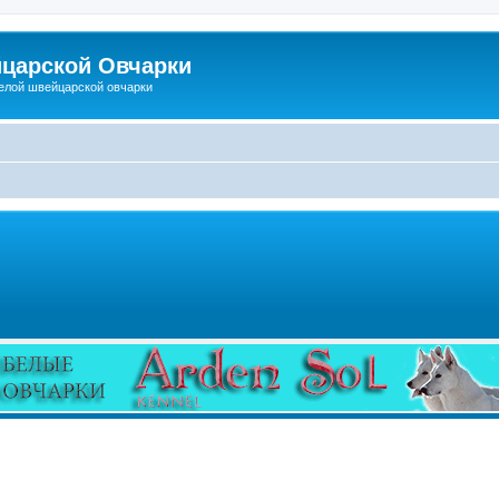
царской Овчарки
елой швейцарской овчарки