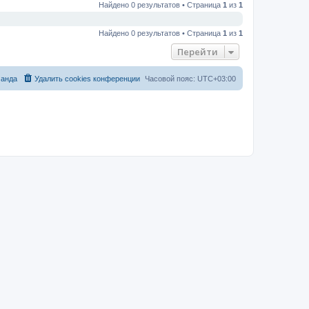
Найдено 0 результатов • Страница
1
из
1
Найдено 0 результатов • Страница
1
из
1
Перейти
анда
Удалить cookies конференции
Часовой пояс:
UTC+03:00