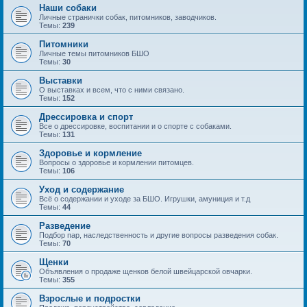
Наши собаки
Личные странички собак, питомников, заводчиков.
Темы:
239
Питомники
Личные темы питомников БШО
Темы:
30
Выставки
О выставках и всем, что с ними связано.
Темы:
152
Дрессировка и спорт
Все о дрессировке, воспитании и о спорте с собаками.
Темы:
131
Здоровье и кормление
Вопросы о здоровье и кормлении питомцев.
Темы:
106
Уход и содержание
Всё о содержании и уходе за БШО. Игрушки, амуниция и т.д
Темы:
44
Разведение
Подбор пар, наследственность и другие вопросы разведения собак.
Темы:
70
Щенки
Объявления о продаже щенков белой швейцарской овчарки.
Темы:
355
Взрослые и подростки