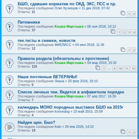
БШО, сдавшие норматив по ОКД, ЗКС, ПСС и пр.
Последнее сообщение
Олег Кузнецов
«
11 дек 2018, 07:42
Ответы:
11
1
2
Питомники
Последнее сообщение
Кошка Маргошка
«
06 ноя 2018, 10:12
Ответы:
37
1
2
3
4
ген.тесты и снимки, новости
Последнее сообщение
ФИЕЛИСС
«
04 июл 2018, 11:36
Ответы:
12
1
2
Правила раздела (обязательны к прочтению)
Последнее сообщение
Кошка Маргошка
«
04 мар 2018, 15:32
Ответы:
119
1
9
10
11
12
…
Наши почтенные ВЕТЕРАНЫ!
Последнее сообщение
Лиана
«
20 фев 2018, 18:10
Ответы:
6
Список личных тем. Ведется в алфавитном порядке
Последнее сообщение
Кошка Маргошка
«
07 апр 2017, 16:26
Ответы:
7
календарь МОНО породных выставок БШО на 2015г
Последнее сообщение
konondog
«
15 май 2015, 15:09
Ответы:
4
Найден щен. Бшо?
Последнее сообщение
Kolo
«
29 янв 2026, 14:22
Ответы:
19
1
2