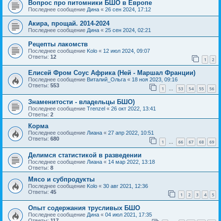
Вопрос про питомники БШО в Европе
Последнее сообщение
Дина
«
26 сен 2024, 17:12
Акира, прощай. 2014-2024
Последнее сообщение
Дина
«
25 сен 2024, 02:21
Рецепты лакомств
Последнее сообщение
Kolo
«
12 июл 2024, 09:07
Ответы:
12
1
2
Елисей Фром Соус Африка (Ней - Маршал Франции)
Последнее сообщение
Виталий_Ольга
«
18 ноя 2023, 09:16
Ответы:
553
1
53
54
55
56
…
Знаменитости - владельцы БШО)
Последнее сообщение
Trenzel
«
26 окт 2022, 13:41
Ответы:
2
Корма
Последнее сообщение
Лиана
«
27 апр 2022, 10:51
Ответы:
680
1
66
67
68
69
…
Делимся статистикой в разведении
Последнее сообщение
Лиана
«
14 мар 2022, 13:18
Ответы:
8
Мясо и субпродукты
Последнее сообщение
Kolo
«
30 авг 2021, 12:36
Ответы:
45
1
2
3
4
5
Опыт содержания трусливых БШО
Последнее сообщение
Дина
«
04 июл 2021, 17:35
Ответы:
117