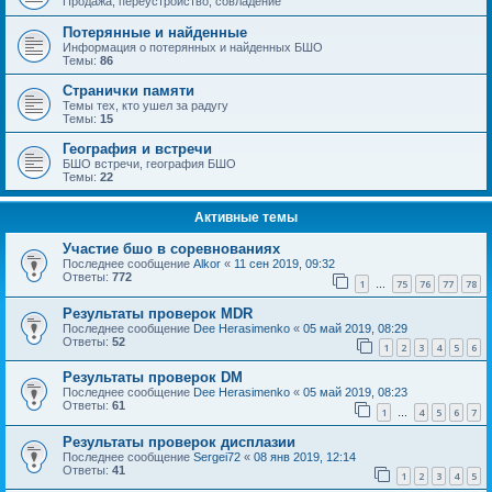
Продажа, переустройство, совладение
Потерянные и найденные
Информация о потерянных и найденных БШО
Темы:
86
Странички памяти
Темы тех, кто ушел за радугу
Темы:
15
География и встречи
БШО встречи, география БШО
Темы:
22
Активные темы
Участие бшо в соревнованиях
Последнее сообщение
Alkor
«
11 сен 2019, 09:32
Ответы:
772
1
75
76
77
78
…
Результаты проверок MDR
Последнее сообщение
Dee Herasimenko
«
05 май 2019, 08:29
Ответы:
52
1
2
3
4
5
6
Результаты проверок DM
Последнее сообщение
Dee Herasimenko
«
05 май 2019, 08:23
Ответы:
61
1
4
5
6
7
…
Результаты проверок дисплазии
Последнее сообщение
Sergei72
«
08 янв 2019, 12:14
Ответы:
41
1
2
3
4
5