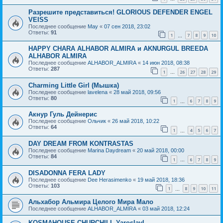
Разрешите представиться! GLORIOUS DEFENDER ENGEL
VEISS
Последнее сообщение
May
«
07 сен 2018, 23:02
Ответы:
91
1
7
8
9
10
…
HAPPY CHARA ALHABOR ALMIRA и AKNURGUL BREEDA
ALHABOR ALMIRA
Последнее сообщение
ALHABOR_ALMIRA
«
14 июн 2018, 08:38
Ответы:
287
1
26
27
28
29
…
Charming Little Girl (Мышка)
Последнее сообщение
lavelena
«
28 май 2018, 09:56
Ответы:
80
1
6
7
8
9
…
Акнур Гуль Дейнерис
Последнее сообщение
Ольчик
«
26 май 2018, 10:22
Ответы:
64
1
4
5
6
7
…
DAY DREAM FROM KONTRASTAS
Последнее сообщение
Marina Daydream
«
20 май 2018, 00:00
Ответы:
84
1
6
7
8
9
…
DISADONNA FERA LADY
Последнее сообщение
Dee Herasimenko
«
19 май 2018, 18:36
Ответы:
103
1
8
9
10
11
…
Альхабор Альмира Целого Мира Мало
Последнее сообщение
ALHABOR_ALMIRA
«
03 май 2018, 12:24
KOSMAHOUSE CHURCHILL Yaroslavl