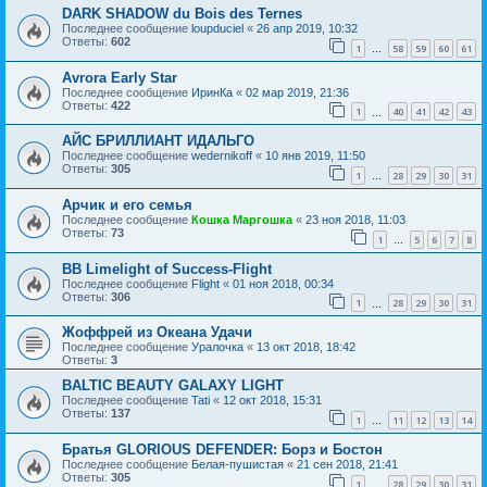
DARK SHADOW du Bois des Ternes
Последнее сообщение
loupduciel
«
26 апр 2019, 10:32
Ответы:
602
1
58
59
60
61
…
Avrora Early Star
Последнее сообщение
ИринКа
«
02 мар 2019, 21:36
Ответы:
422
1
40
41
42
43
…
АЙС БРИЛЛИАНТ ИДАЛЬГО
Последнее сообщение
wedernikoff
«
10 янв 2019, 11:50
Ответы:
305
1
28
29
30
31
…
Арчик и его семья
Последнее сообщение
Кошка Маргошка
«
23 ноя 2018, 11:03
Ответы:
73
1
5
6
7
8
…
BB Limelight of Success-Flight
Последнее сообщение
Flight
«
01 ноя 2018, 00:34
Ответы:
306
1
28
29
30
31
…
Жоффрей из Океана Удачи
Последнее сообщение
Уралочка
«
13 окт 2018, 18:42
Ответы:
3
BALTIC BEAUTY GALAXY LIGHT
Последнее сообщение
Tati
«
12 окт 2018, 15:31
Ответы:
137
1
11
12
13
14
…
Братья GLORIOUS DEFENDER: Борз и Бостон
Последнее сообщение
Белая-пушистая
«
21 сен 2018, 21:41
Ответы:
305
1
28
29
30
31
…