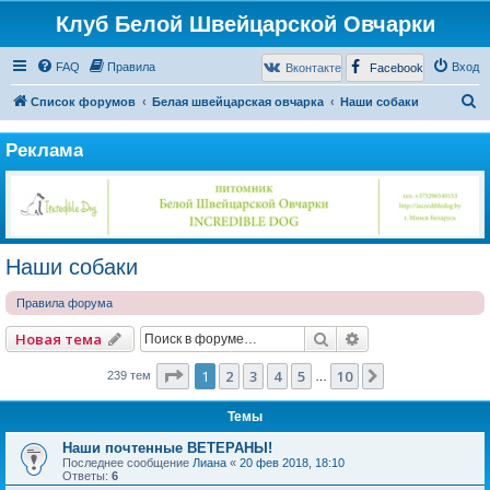
Клуб Белой Швейцарской Овчарки
FAQ
Правила
Вход
Вконтакте
Facebook
П
Список форумов
Белая швейцарская овчарка
Наши собаки
о
Реклама
и
с
к
Наши собаки
Правила форума
Поиск
Расширенный по
Новая тема
Страница
1
из
10
1
2
3
4
5
10
След.
239 тем
…
Темы
Наши почтенные ВЕТЕРАНЫ!
Последнее сообщение
Лиана
«
20 фев 2018, 18:10
Ответы:
6