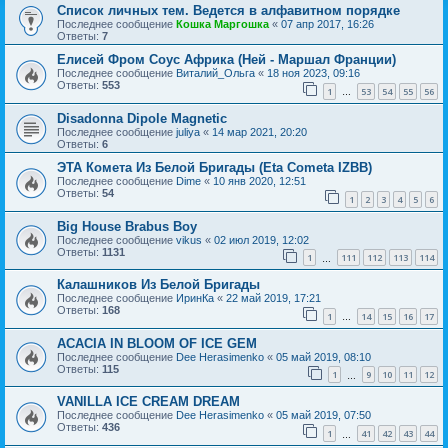
Список личных тем. Ведется в алфавитном порядке
Последнее сообщение
Кошка Маргошка
«
07 апр 2017, 16:26
Ответы:
7
Елисей Фром Соус Африка (Ней - Маршал Франции)
Последнее сообщение
Виталий_Ольга
«
18 ноя 2023, 09:16
Ответы:
553
1
53
54
55
56
…
Disadonna Dipole Magnetic
Последнее сообщение
juliya
«
14 мар 2021, 20:20
Ответы:
6
ЭТА Комета Из Белой Бригады (Eta Cometa IZBB)
Последнее сообщение
Dime
«
10 янв 2020, 12:51
Ответы:
54
1
2
3
4
5
6
Big House Brabus Boy
Последнее сообщение
vikus
«
02 июл 2019, 12:02
Ответы:
1131
1
111
112
113
114
…
Калашников Из Белой Бригады
Последнее сообщение
ИринКа
«
22 май 2019, 17:21
Ответы:
168
1
14
15
16
17
…
ACACIA IN BLOOM OF ICE GEM
Последнее сообщение
Dee Herasimenko
«
05 май 2019, 08:10
Ответы:
115
1
9
10
11
12
…
VANILLA ICE CREAM DREAM
Последнее сообщение
Dee Herasimenko
«
05 май 2019, 07:50
Ответы:
436
1
41
42
43
44
…