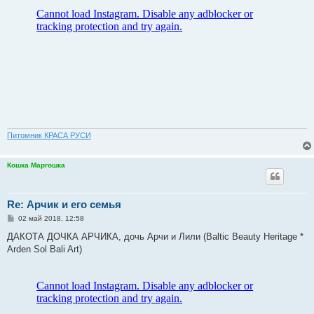
Питомник КРАСА РУСИ
Кошка Маргошка
Re: Арчик и его семья
С
02 май 2018, 12:58
о
о
ДАКОТА ДОЧКА АРЧИКА, дочь Арчи и Лили (Baltic Beauty Heritage *
б
Arden Sol Bali Art)
щ
е
н
и
е