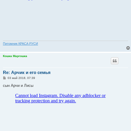
е
Питомник КРАСА РУСИ
Кошка Маргошка
Re: Арчик и его семья
С
03 май 2018, 07:39
о
о
сын Арчи и Лисы
б
щ
е
н
и
е