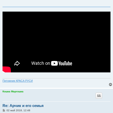
Питомник КРАСА РУСИ
Кошка Маргошка
Re: Арчик и его семья
С
02 май 2018, 12:48