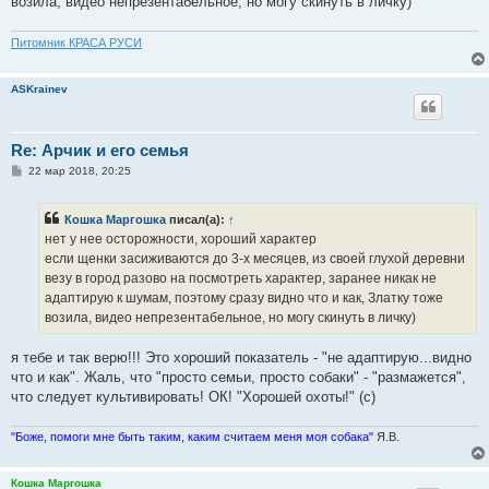
возила, видео непрезентабельное, но могу скинуть в личку)
Питомник КРАСА РУСИ
ASKrainev
Re: Арчик и его семья
С
22 мар 2018, 20:25
о
о
б
Кошка Маргошка
писал(а):
↑
щ
е
нет у нее осторожности, хороший характер
н
если щенки засиживаются до 3-х месяцев, из своей глухой деревни
и
е
везу в город разово на посмотреть характер, заранее никак не
адаптирую к шумам, поэтому сразу видно что и как, Златку тоже
возила, видео непрезентабельное, но могу скинуть в личку)
я тебе и так верю!!! Это хороший показатель - "не адаптирую...видно
что и как". Жаль, что "просто семьи, просто собаки" - "размажется",
что следует культивировать! ОК! "Хорошей охоты!" (с)
"Боже, помоги мне быть таким, каким считаем меня моя собака"
Я.В.
Кошка Маргошка