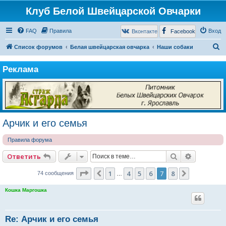
Клуб Белой Швейцарской Овчарки
FAQ
Правила
Вход
Вконтакте
Facebook
П
Список форумов
Белая швейцарская овчарка
Наши собаки
о
Реклама
и
с
к
Арчик и его семья
Правила форума
Поиск
Расширен
Ответить
Страница
7
из
8
1
4
5
6
7
8
Пред.
След.
74 сообщения
…
Кошка Маргошка
Re: Арчик и его семья