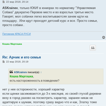
С
22 мар 2018, 20:14
о
о
ASKrainev
, только ЮКИ! в юниорах по нормативу "Управляемая
б
Собака" двукратно Перовое место и во взрослых третье место.
щ
е
Говорят, мол собачки легко воспитываютсяя зачем идти на
н
площадку.. Или идут проходят детский курс и все. Просто семьи,
и
е
просто собаки..
Питомник КРАСА РУСИ
Кошка Маргошка
Re: Арчик и его семья
С
22 мар 2018, 20:19
о
о
б
ASKrainev
писал(а):
↑
щ
е
Кошка Маргошка
,
н
есть настороженность в поведении?
и
е
нет у нее осторожности, хороший характер
если щенки засиживаются до 3-х месяцев, из своей глухой деревни
везу в город разово на посмотреть характер, заранее никак не
адаптирую к шумам, поэтому сразу видно что и как, Златку тоже