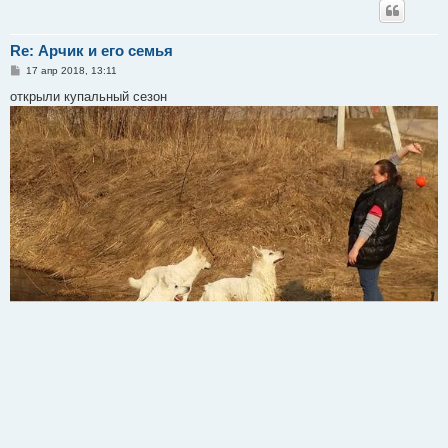
Re: Арчик и его семья
С
17 апр 2018, 13:11
о
о
открыли купальный сезон
б
щ
е
н
и
е