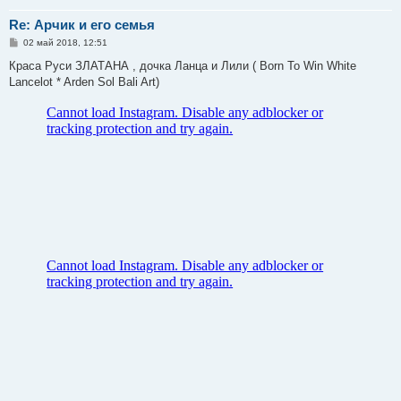
Re: Арчик и его семья
С
02 май 2018, 12:51
о
о
Краса Руси ЗЛАТАНА , дочка Ланца и Лили ( Born To Win White
б
Lancelot * Arden Sol Bali Art)
щ
е
н
и
е