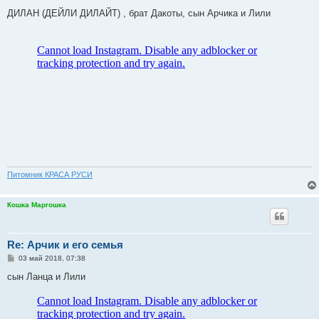
о
о
ДИЛАН (ДЕЙЛИ ДИЛАЙТ) , брат Дакоты, сын Арчика и Лили
б
щ
е
н
и
е
Питомник КРАСА РУСИ
Кошка Маргошка
Re: Арчик и его семья
С
03 май 2018, 07:38
о
о
сын Ланца и Лили
б
щ
е
н
и