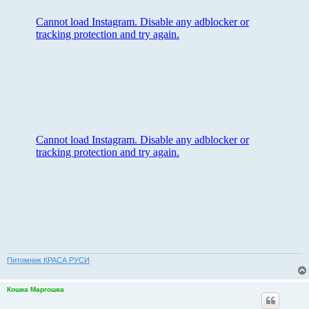
о
о
б
щ
е
н
и
е
Питомник КРАСА РУСИ
Кошка Маргошка