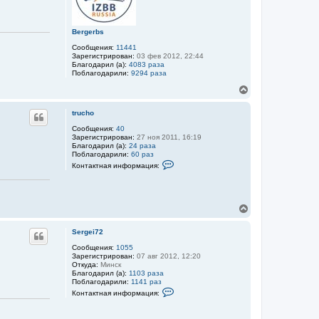
ь
т
с
е
я
л
к
Bergerbs
я
н
t
Сообщения:
11441
r
а
Зарегистрирован:
03 фев 2012, 22:44
u
ч
Благодарил (а):
4083 раза
c
а
Поблагодарили:
9294 раза
h
л
o
В
у
е
р
trucho
н
у
Сообщения:
40
Зарегистрирован:
27 ноя 2011, 16:19
т
Благодарил (а):
24 раза
ь
Поблагодарили:
60 раз
с
К
Контактная информация:
я
о
к
н
т
н
а
а
к
В
ч
т
е
а
н
р
л
а
Sergei72
н
у
я
у
Сообщения:
1055
и
Зарегистрирован:
07 авг 2012, 12:20
н
т
Откуда:
Минск
ф
ь
Благодарил (а):
1103 раза
о
с
Поблагодарили:
1141 раз
р
я
К
м
Контактная информация:
к
о
а
н
н
ц
т
и
а