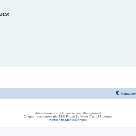
мск
Наша ком
Advertisements by
Advertisement Management
Создано на основе
phpBB
® Forum Software © phpBB Limited
Русская поддержка phpBB