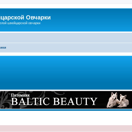
царской Овчарки
елой швейцарской овчарки
ники