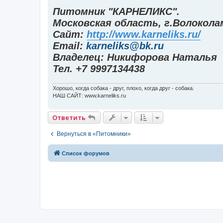
о
Питомник "КАРНЕЛИКС".
о
б
Московская область, г.Волокола
щ
е
Сайт:
http://www.karneliks.ru/
н
и
Email:
karneliks@bk.ru
е
Владелец: Никифорова Наталья
Тел. +7 9997134438
Хорошо, когда собака - друг, плохо, когда друг - собака.
НАШ САЙТ: www.karneliks.ru
Ответить
Вернуться в «Питомники»
Список форумов