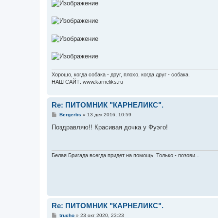
Хорошо, когда собака - друг, плохо, когда друг - собака.
НАШ САЙТ: www.karneliks.ru
Re: ПИТОМНИК "КАРНЕЛИКС".
С
Bergerbs
»
13 дек 2016, 10:59
о
о
Поздравляю!! Красивая дочка у Фуэго!
б
щ
е
н
и
Белая Бригада всегда придет на помощь. Только - позови...
е
Re: ПИТОМНИК "КАРНЕЛИКС".
С
trucho
»
23 окт 2020, 23:23