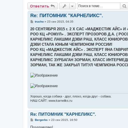
Ответить
Re: ПИТОМНИК "КАРНЕЛИКС".
С
trucho
»
23 сен 2015, 04:35
о
о
20 СЕНТЯБРЯ 2015 г. 2 Х САС «МАДЖЕСТИК АЙС» И
б
РОО КЦ «РОМУЛ» . ЭКСПЕРТ ПРОЗОРОВ Д.А. ( РОСС
щ
е
КАРНЕЛИКС ЛАКШМИ ДЭВИ РАШ, КЛАСС ЮНИОРОВ. 
н
ДЭВИ СТАЛА ЮНЫМ ЧЕМПИОНОМ РОССИИ!
и
е
РОО КЦ «МАДЖЕСТИК АЙС» . ЭКСПЕРТ ЯНА ГАВРИЛО
КАРНЕЛИКС ЛАКШМИ ДЭВИ РАШ, КЛАСС ЮНИОРОВ. О
КАРНЕЛИКС ЗУРБАГАН ЗОРМАН, КЛАСС ИНТЕРМЕДИ
ЗОРМАН, ТАК ЖЕ ЗАКРЫЛ ТИТУЛ ЧЕМПИОНА РОСС
Хорошо, когда собака - друг, плохо, когда друг - собака.
НАШ САЙТ: www.karneliks.ru
Re: ПИТОМНИК "КАРНЕЛИКС".
С
Bergerbs
»
23 сен 2015, 16:50
о
о
Поздравляю!