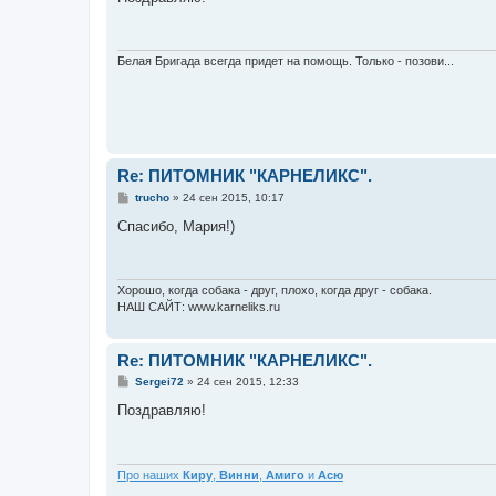
б
щ
е
н
и
Белая Бригада всегда придет на помощь. Только - позови...
е
Re: ПИТОМНИК "КАРНЕЛИКС".
С
trucho
»
24 сен 2015, 10:17
о
о
Спасибо, Мария!)
б
щ
е
н
и
Хорошо, когда собака - друг, плохо, когда друг - собака.
е
НАШ САЙТ: www.karneliks.ru
Re: ПИТОМНИК "КАРНЕЛИКС".
С
Sergei72
»
24 сен 2015, 12:33
о
о
Поздравляю!
б
щ
е
н
и
Про наших
Киру
,
Винни
,
Амиго
и
Асю
е