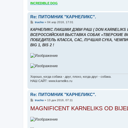
INCREDIBLE DOG
Re: ПИТОМНИК "КАРНЕЛИКС".
С
trucho
»
04 апр 2016, 17:01
о
о
КАРНЕЛИКС ЛАКШМИ ДЭВИ РАШ ( DON KARNELIKS B
б
ВСЕРОССИЙСКАЯ ВЫСТАВКА СОБАК «ТВЕРСКИЕ ВСТР
щ
е
ПОБЕДИТЕЛЬ КЛАССА, САС, ЛУЧШАЯ СУКА, ЧЕМП
н
BIG 1, BIS 2 !
и
е
Хорошо, когда собака - друг, плохо, когда друг - собака.
НАШ САЙТ: www.karneliks.ru
Re: ПИТОМНИК "КАРНЕЛИКС".
С
trucho
»
13 дек 2016, 07:11
о
MAGNIFICENT KARNELIKS OD BIJEL
о
б
щ
е
н
и
е