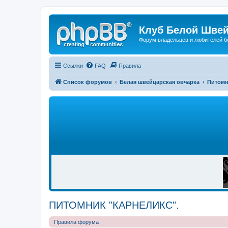
Клуб Белой Швей
Форум владельцев и любителей б
Ссылки
FAQ
Правила
Список форумов
Белая швейцарская овчарка
Питом
Р
Е
К
Л
А
М
А
ПИТОМНИК "КАРНЕЛИКС".
Правила форума