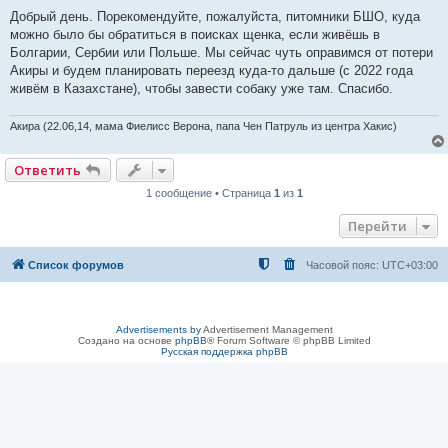
о
о
Добрый день. Порекомендуйте, пожалуйста, питомники БШО, куда
б
можно было бы обратиться в поисках щенка, если живёшь в
щ
е
Болгарии, Сербии или Польше. Мы сейчас чуть оправимся от потери
н
Акиры и будем планировать переезд куда-то дальше (с 2022 года
и
е
живём в Казахстане), чтобы завести собаку уже там. Спасибо.
Акира (22.06,14, мама Фиелисс Верона, папа Чен Патруль из центра Хакис)
Ответить
1 сообщение • Страница
1
из
1
Перейти
Список форумов
Часовой пояс:
UTC+03:00
Advertisements by
Advertisement Management
Создано на основе
phpBB
® Forum Software © phpBB Limited
Русская поддержка phpBB