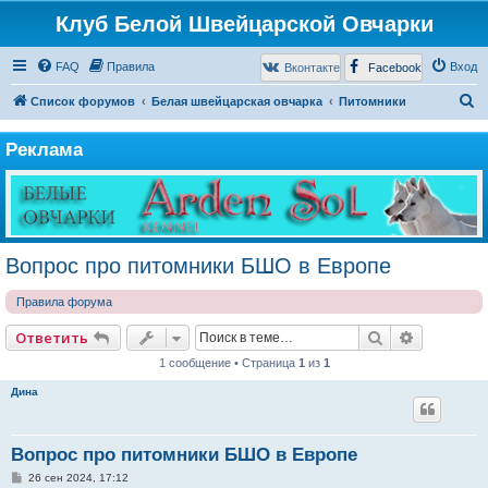
Клуб Белой Швейцарской Овчарки
FAQ
Правила
Вход
Вконтакте
Facebook
П
Список форумов
Белая швейцарская овчарка
Питомники
о
Реклама
и
с
к
Вопрос про питомники БШО в Европе
Правила форума
Поиск
Расширен
Ответить
1 сообщение • Страница
1
из
1
Дина
Вопрос про питомники БШО в Европе
С
26 сен 2024, 17:12