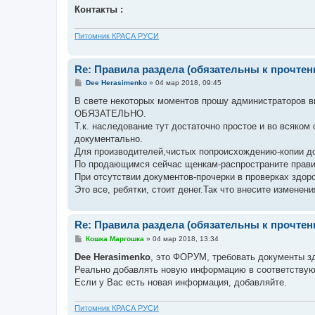
Контакты :
Питомник КРАСА РУСИ
Re: Правила раздела (обязательны к прочтен
С
Dee Herasimenko
»
04 мар 2018, 09:45
о
о
В свете некоторых моментов прошу администраторов вн
б
ОБЯЗАТЕЛЬНО.
щ
е
Т.к. наследование тут достаточно простое и во всяко
н
документально.
и
е
Для производителей,чистых попроисхождению-копии до
По продающимся сейчас щенкам-распространите прави
При отсутствии документов-прочерки в проверках здор
Это все, ребятки, стоит денег.Так что внесите изменени
Re: Правила раздела (обязательны к прочтен
С
Кошка Маргошка
»
04 мар 2018, 13:34
о
о
Dee Herasimenko
, это ФОРУМ, требовать документы зд
б
Реально добавлять новую информацию в соответству
щ
е
Если у Вас есть новая информация, добавляйте.
н
и
е
Питомник КРАСА РУСИ