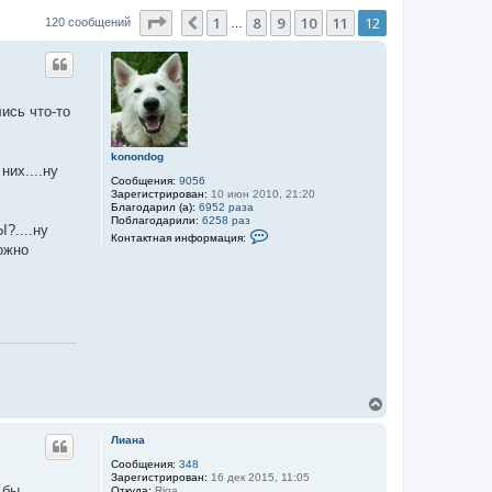
Страница
12
из
12
1
8
9
10
11
12
Пред.
120 сообщений
…
лись что-то
konondog
них....ну
Сообщения:
9056
Зарегистрирован:
10 июн 2010, 21:20
Благодарил (а):
6952 раза
Поблагодарили:
6258 раз
?....ну
К
Контактная информация:
о
можно
н
т
а
к
т
н
а
я
и
н
ф
В
о
р
е
м
р
Лиана
а
н
ц
у
Сообщения:
348
и
Зарегистрирован:
16 дек 2015, 11:05
т
я
 бы
Откуда:
Riga