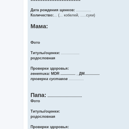
Дата рождения щенков:
.............
Количество:
... (... кобелей, .....суки)
Мама:
Фото
Титулы/оценки:
................
родословная
Проверки здоровья:
генетика:
MDR .............
,
ДМ.............
проверка суставов
.............
Папа:
..............................
Фото
Титулы/оценки:
родословная
Проверки здоровья: