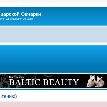
царской Овчарки
елой швейцарской овчарки
чтению)