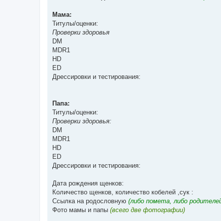
Мама:
Титулы/оценки:
Проверки здоровья
DM
MDR1
HD
ED
Дрессировки и тестирования:
Папа:
Титулы/оценки:
Проверки здоровья:
DM
MDR1
HD
ED
Дрессировки и тестирования:
Дата рождения щенков:
Количество щенков, количество кобелей ,сук :
Ссылка на родословную
(либо помета, либо родителе
Фото мамы и папы
(всего две фотографии)