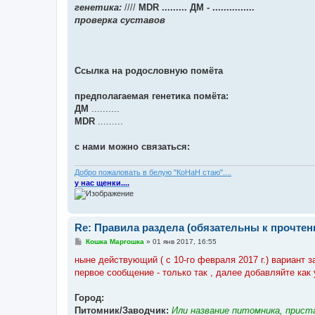
генетика:
////
MDR .........
ДМ - ...............
проверка суставов
Ссылка на родословную помёта
предполагаемая генетика помёта:
ДМ
..........
MDR
.........
с нами можно связаться:
Добро пожаловать в белую "КоНаН стаю"....
у нас щенки....
Re: Правила раздела (обязательны к прочтен
С
Кошка Маргошка
»
01 янв 2017, 16:55
о
о
ныне действующий ( с 10-го февраля 2017 г.) вариант 
б
первое сообщение - только так , далее добавляйте как
щ
е
н
Город:
и
е
Питомник/Заводчик:
Или название питомника, прист