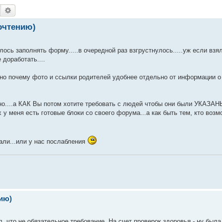
Поиск
Расширенный поиск
очтению)
лось заполнять форму.....в очередной раз взгрустнулось.....уж если взя
 доработать....
тно почему фото и ссылки родителей удобнее отдельно от информации о 
...а КАК Вы потом хотите требовать с людей чтобы они были УКАЗАНЫ
 у меня есть готовые блоки со своего форума...а как быть тем, кто воз
али...или у нас послабления
ию)
 что не обязательное требование. На счет проверок здоровья - ну была