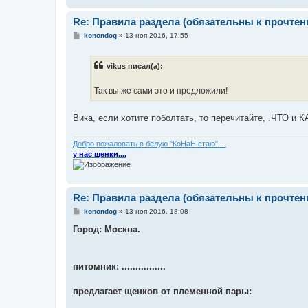
Re: Правила раздела (обязательны к прочтен
С
konondog
»
13 ноя 2016, 17:55
о
о
б
vikus писал(а):
щ
е
н
Так вы же сами это и предложили!
и
е
Вика, если хотите поболтать, то перечитайте, .ЧТО и 
Добро пожаловать в белую "КоНаН стаю"....
у нас щенки....
Re: Правила раздела (обязательны к прочтен
С
konondog
»
13 ноя 2016, 18:08
о
о
Город:
Москва.
б
щ
е
н
питомник:
................
и
е
предлагает щенков от племенной пары:
.............................