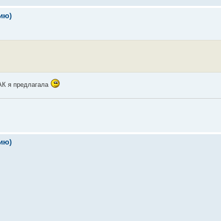
ию)
КАК я предлагала
ию)