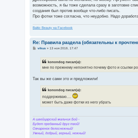
б
возможность, я бы тоже сделала сразу в заготовке спи
щ
е
создания был против вообще что-либо писать.
н
Про фотки тоже согласна, что неудобно. Надо доработа
и
е
Baltic Beauty на Facebook
Re: Правила раздела (обязательны к прочтен
С
vikus
»
13 ноя 2016, 17:47
о
о
б
konondog писал(а):
щ
е
мне по прежнему непонятно почему фото и ссылки роди
н
и
е
Так вы же сами это и предложили!
konondog писал(а):
поддерживаю.....
может быть даже фотки из него убрать
А швейцарский мальчик Бой -
Будет преданный друг твой!
Овчаренок белоснежный!
Умный, добрый, верный, нежный!