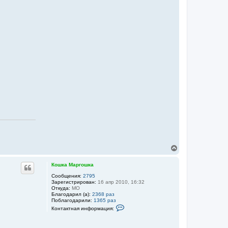
o
g
В
е
р
Кошка Маргошка
н
у
Сообщения:
2795
Зарегистрирован:
16 апр 2010, 16:32
т
Откуда:
МО
ь
Благодарил (а):
2368 раз
с
Поблагодарили:
1365 раз
я
К
Контактная информация:
к
о
н
н
т
а