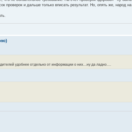
сок проверок и дальше только вписать результат. Но, опять же, народ н
ть.
ию)
телей удобнее отдельно от информации о них....ну да ладно.....