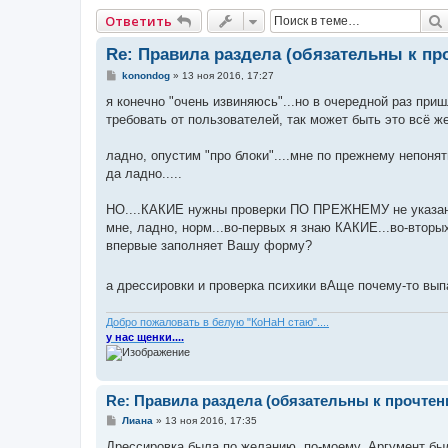
Ответить
Re: Правила раздела (обязательны к пр
С
konondog
»
13 ноя 2016, 17:27
о
о
я конечно "очень извиняюсь"...но в очередной раз приш
б
требовать от пользователей, так может быть это всё же
щ
е
н
ладно, опустим "про блоки"....мне по прежнему непоня
и
е
да ладно.....
НО....КАКИЕ нужны проверки ПО ПРЕЖНЕМУ не указано.
мне, ладно, норм...во-первых я знаю КАКИЕ...во-вторых
впервые заполняет Вашу форму?
а дрессировки и проверка психики вАще почему-то вып
Добро пожаловать в белую "КоНаН стаю"....
у нас щенки....
Re: Правила раздела (обязательны к прочтен
С
Лиана
»
13 ноя 2016, 17:35
о
о
Дрессировка была по желанию, по-моему. Аргумент был,