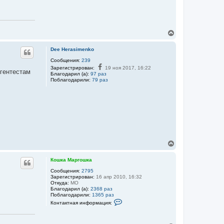
о
ш
к
а
В
е
р
Dee Herasimenko
н
у
Сообщения:
239
т
Зарегистрирован:
19 ноя 2017, 16:22
 гентестам
Благодарил (а):
97 раз
ь
Поблагодарили:
79 раз
с
я
к
н
а
ч
а
л
у
В
е
р
Кошка Маргошка
н
у
Сообщения:
2795
Зарегистрирован:
16 апр 2010, 16:32
т
Откуда:
МО
ь
Благодарил (а):
2368 раз
с
Поблагодарили:
1365 раз
я
К
Контактная информация:
к
о
н
н
т
а