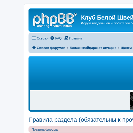
Клуб Белой Швей
Форум владельцев и любителей б
Ссылки
FAQ
Правила
Список форумов
Белая швейцарская овчарка
Щенки
Р
Е
К
Л
А
М
А
Правила раздела (обязательны к про
Правила форума